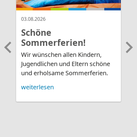
03.08.2026
02
Schöne
I
Sommerferien!
T
Wir wünschen allen Kindern,
"
Jugendlichen und Eltern schöne
und erholsame Sommerferien.
E
s
weiterlesen
B
w