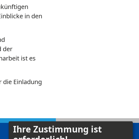
ukünftigen
inblicke in den
nd
 der
rbeit ist es
 die Einladung
Ihre Zustimmung ist
Kontakt