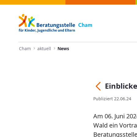
Navigation
Einblicke in die vielfältige A
Zum Inhalt springen
Cham
aktuell
News
Einblicke
Zurück
Publiziert 22.06.24
Am 06. Juni 202
Wald ein Vortra
Beratungsstelle 