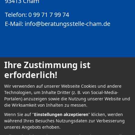
93413 Cham
Telefon: 0 99 71 7 99 74
E-Mail:
info@beratungsstelle-cham.de
Ihre Zustimmung ist
erforderlich!
Kontakt
Wir verwenden auf unserer Webseite Cookies und andere
Impressum
Technologien, um Inhalte Dritter (z. B. von Social-Media-
Portalen) anzuzeigen sowie die Nutzung unserer Website und
Datenschutz
die Wirksamkeit von Inhalten zu messen.
Anmelden
Wenn Sie auf "
Einstellungen akzeptieren
" klicken, werden
während Ihres Besuches Nutzungsdaten zur Verbesserung
unseres Angebots erhoben.