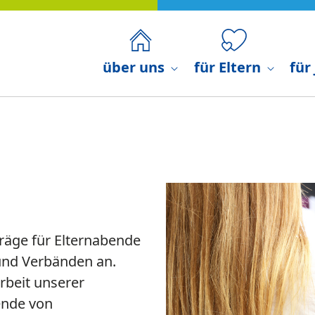
über uns
für Eltern
für
räge für Elternabende
 und Verbänden an.
rbeit unserer
ende von