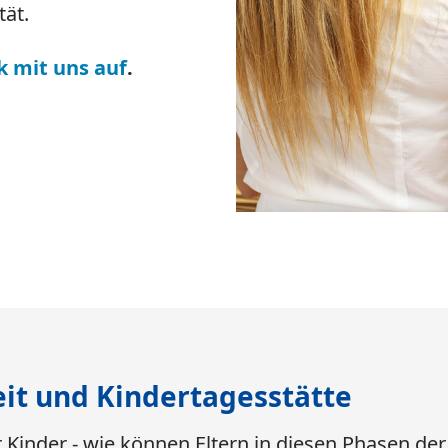
ät.
k mit uns auf
.
it und Kindertagesstätte
 Kinder - wie können Eltern in diesen Phasen der